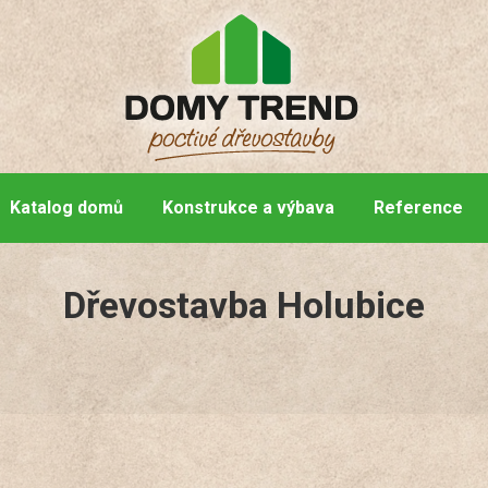
Katalog domů
Konstrukce a výbava
Reference
Dřevostavba Holubice