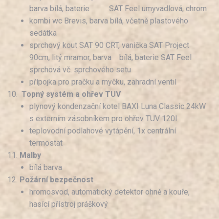
barva bílá, baterie SAT Feel umyvadlová, chrom
kombi wc Brevis, barva bílá, včetně plastového
sedátka
sprchový kout SAT 90 CRT, vanička SAT Project
90cm, litý mramor, barva bílá, baterie SAT Feel
sprchová vč. sprchového setu
přípojka pro pračku a myčku, zahradní ventil
Topný systém a ohřev TUV
plynový kondenzační kotel BAXI Luna Classic 24kW
s externím zásobníkem pro ohřev TUV 120l
teplovodní podlahové vytápění, 1x centrální
termostat
Malby
bílá barva
Požární bezpečnost
hromosvod, automatický detektor ohně a kouře,
hasící přístroj práškový