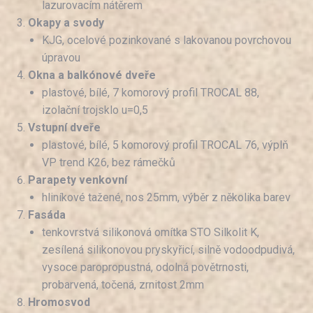
lazurovacím nátěrem
Okapy a svody
KJG, ocelové pozinkované s lakovanou povrchovou
úpravou
Okna a balkónové dveře
plastové, bílé, 7 komorový profil TROCAL 88,
izolační trojsklo u=0,5
Vstupní dveře
plastové, bílé, 5 komorový profil TROCAL 76, výplň
VP trend K26, bez rámečků
Parapety venkovní
hliníkové tažené, nos 25mm, výběr z několika barev
Fasáda
tenkovrstvá silikonová omítka STO Silkolit K,
zesílená silikonovou pryskyřicí, silně vodoodpudivá,
vysoce paropropustná, odolná povětrnosti,
probarvená, točená, zrnitost 2mm
Hromosvod