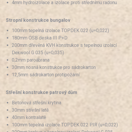
4mm hydroizolace a izolace proti střednímu radonu
Stropní konstrukce bungalov
100mm tepelná izolace TOPDEK 022 (u=0,022)
180mm OSB deska III P+D
200mm dřevěná KVH konstrukce s tepelnou izolací
Dekwool G 035 (u=0,035)
0,2mm paroábrana
30mm nosná konstrukce pro sádrokarton
12,5mm sádrokarton protipožární
Střešní konstrukce patrový dům
Betonová střešní krytina
30mm střešní latě
40mm kontralatě
100mm tepelná izolace TOPDEK 022 PIR (u=0,022)