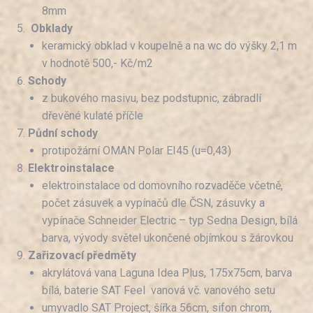
8mm
Obklady
keramický obklad v koupelně a na wc do výšky 2,1 m
v hodnotě 500,- Kč/m2
Schody
z bukového masivu, bez podstupnic, zábradlí
dřevěné kulaté příčle
Půdní schody
protipožární OMAN Polar EI45 (u=0,43)
Elektroinstalace
elektroinstalace od domovního rozvaděče včetně,
počet zásuvek a vypínačů dle ČSN, zásuvky a
vypínače Schneider Electric – typ Sedna Design, bílá
barva, vývody světel ukončené objímkou s žárovkou
Zařizovací předměty
akrylátová vana Laguna Idea Plus, 175x75cm, barva
bílá, baterie SAT Feel vanová vč. vanového setu
umyvadlo SAT Project, šířka 56cm, sifon chrom,