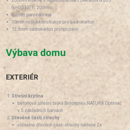
200mm krokve s tepelnou izolací Dekwool G 035
(u=0,035) tl. 200mm
0,2mm parozábrana
30mm nosná konstrukce pro sádrokarton
12,5mm sádrokarton protipožární
Výbava domu
EXTERIÉR
Střešní krytina
betonová střešní taška Betonpres NATURA Optimal,
v 5 základních barvách
Dřevěné části střechy
viditelné dřevěné části střechy natřené 2x