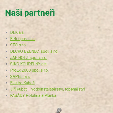
Naši partneři
DEK a.s.
Betonpres a.s.
STO s.r.o.
DECRO BZENEC, spol. s r.o.
JAF HOLZ spol. s r.o.
SIKO KOUPELNY a.s.
ProEx 2000 spol s r.o.
SAPELI a.s.
Elektro Kubeš
Jiří Kubát – vodoinstalatérství, topenářství
FASÁDY Polehňa a Plánka