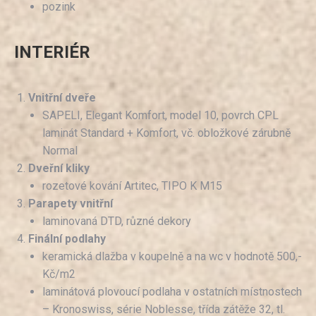
pozink
INTERIÉR
Vnitřní dveře
SAPELI, Elegant Komfort, model 10, povrch CPL
laminát Standard + Komfort, vč. obložkové zárubně
Normal
Dveřní kliky
rozetové kování Artitec, TIPO K M15
Parapety vnitřní
laminovaná DTD, různé dekory
Finální podlahy
keramická dlažba v koupelně a na wc v hodnotě 500,-
Kč/m2
laminátová plovoucí podlaha v ostatních místnostech
– Kronoswiss, série Noblesse, třída zátěže 32, tl.