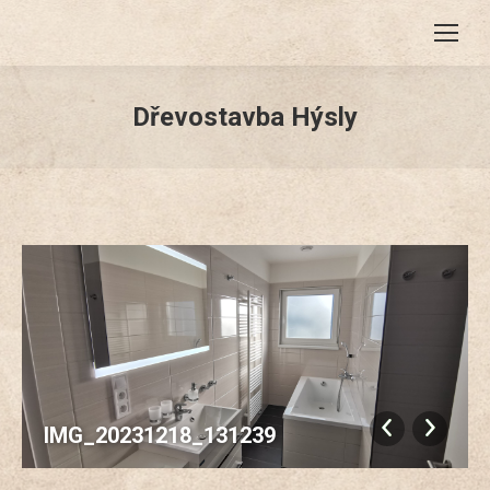
Dřevostavba Hýsly
IMG_20231218_131239