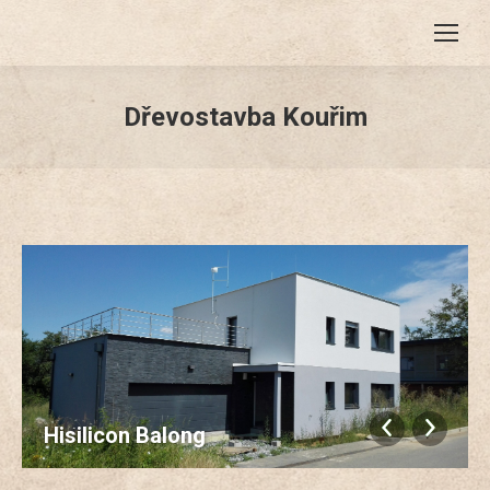
Dřevostavba Kouřim
Hisilicon Balong