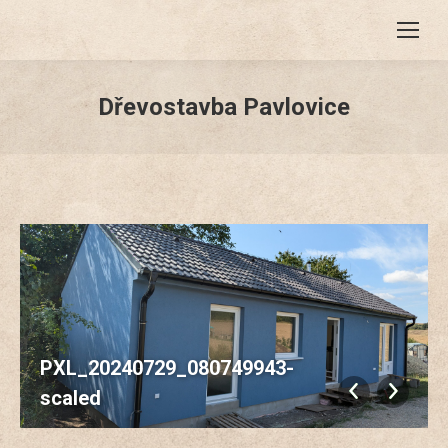
Dřevostavba Pavlovice
PXL_20240729_080749943-
scaled