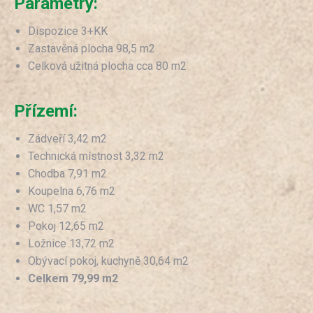
Parametry:
Dispozice 3+KK
Zastavěná plocha 98,5 m2
Celková užitná plocha cca 80 m2
Přízemí:
Zádveří 3,42 m2
Technická místnost 3,32 m2
Chodba 7,91 m2
Koupelna 6,76 m2
WC 1,57 m2
Pokoj 12,65 m2
Ložnice 13,72 m2
Obývací pokoj, kuchyně 30,64 m2
Celkem 79,99 m2