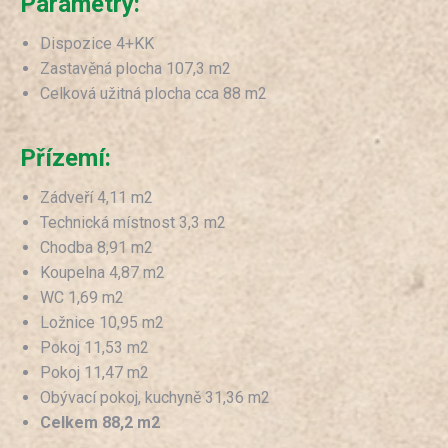
Parametry:
Dispozice 4+KK
Zastavěná plocha 107,3 m2
Celková užitná plocha cca 88 m2
Přízemí:
Zádveří 4,11 m2
Technická místnost 3,3 m2
Chodba 8,91 m2
Koupelna 4,87 m2
WC 1,69 m2
Ložnice 10,95 m2
Pokoj 11,53 m2
Pokoj 11,47 m2
Obývací pokoj, kuchyně 31,36 m2
Celkem 88,2 m2